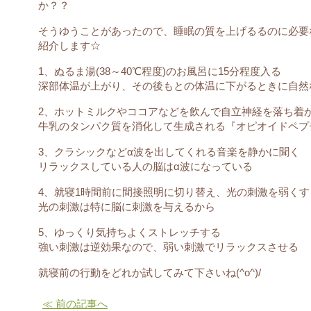
か？？
そうゆうことがあったので、睡眠の質を上げるるのに必要
紹介します☆
1、ぬるま湯(38～40℃程度)のお風呂に15分程度入る
深部体温が上がり、その後もとの体温に下がるときに自然
2、ホットミルクやココアなどを飲んで自立神経を落ち着
牛乳のタンパク質を消化して生成される『オピオイドペプ
3、クラシックなどα波を出してくれる音楽を静かに聞く
リラックスしている人の脳はα波になっている
4、就寝1時間前に間接照明に切り替え、光の刺激を弱くす
光の刺激は特に脳に刺激を与えるから
5、ゆっくり気持ちよくストレッチする
強い刺激は逆効果なので、弱い刺激でリラックスさせる
就寝前の行動をどれか試してみて下さいね(^o^)/
≪ 前の記事へ