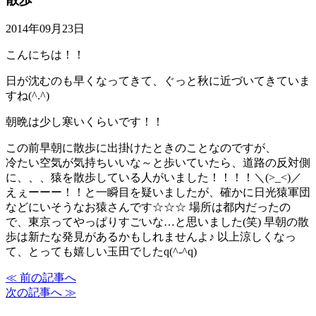
2014年09月23日
こんにちは！！
日が沈むのも早くなってきて、ぐっと秋に近づいてきていま
すね(^.^)
朝晩は少し寒いくらいです！！
この前早朝に散歩に出掛けたときのことなのですが、
冷たい空気が気持ちいいな～と歩いていたら、道路の反対側
に、、、猿を散歩している人がいました！！！！＼(>_<)／
えぇーーー！！と一瞬目を疑いましたが、確かに日光猿軍団
などにいそうなお猿さんです☆☆☆ 場所は都内だったの
で、東京ってやっぱりすごいな…と思いました(笑) 早朝の散
歩は新たな発見があるかもしれませんよ♪ 以上涼しくなっ
て、とっても嬉しい玉田でしたq(^-^q)
≪ 前の記事へ
次の記事へ ≫