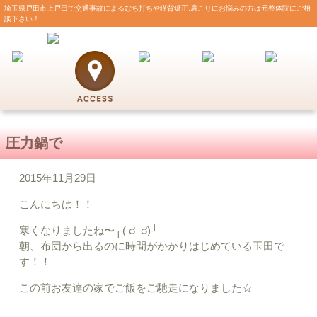
埼玉県戸田市上戸田で交通事故によるむち打ちや猫背矯正,肩こりにお悩みの方は元整体院にご相
談下さい！
圧力鍋で
2015年11月29日
こんにちは！！
寒くなりましたね〜┌( ಠ_ಠ)┘
朝、布団から出るのに時間がかかりはじめている玉田で
す！！
この前お友達の家でご飯をご馳走になりました☆