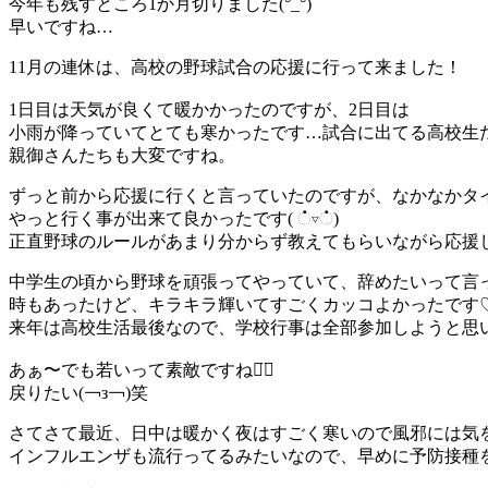
今年も残すところ1か月切りました(°_°)
早いですね…
11月の連休は、高校の野球試合の応援に行って来ました！
1日目は天気が良くて暖かかったのですが、2日目は
小雨が降っていてとても寒かったです…試合に出てる高校生
親御さんたちも大変ですね。
ずっと前から応援に行くと言っていたのですが、なかなかタ
やっと行く事が出来て良かったです( ்▿்)
正直野球のルールがあまり分からず教えてもらいながら応援し
中学生の頃から野球を頑張ってやっていて、辞めたいって言
時もあったけど、キラキラ輝いてすごくカッコよかったです
来年は高校生活最後なので、学校行事は全部参加しようと思います*
あぁ〜でも若いって素敵ですね◡̈⃝
戻りたい(￢з￢)笑
さてさて最近、日中は暖かく夜はすごく寒いので風邪には気をつけて
インフルエンザも流行ってるみたいなので、早めに予防接種を