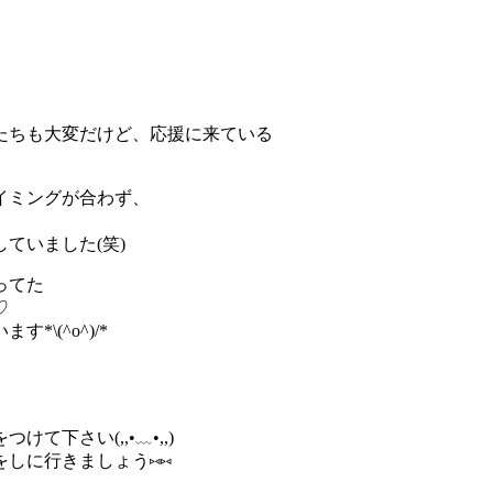
たちも大変だけど、応援に来ている
イミングが合わず、
ていました(笑)
ってた
♡
\(^o^)/*
下さい(,,•﹏•,,)
しに行きましょう⑅⑅