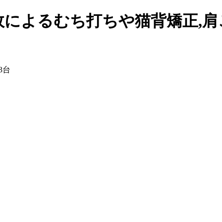
故によるむち打ちや猫背矯正,
3台