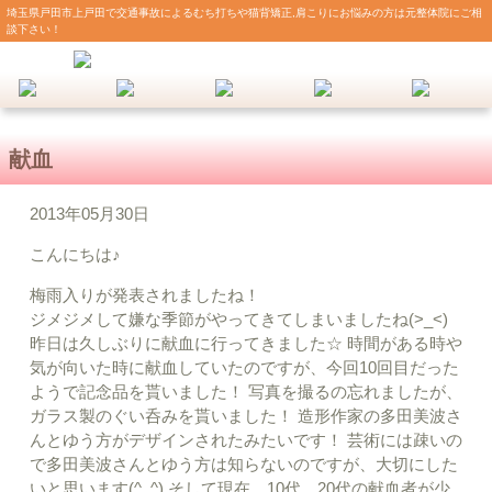
埼玉県戸田市上戸田で交通事故によるむち打ちや猫背矯正,肩こりにお悩みの方は元整体院にご相
談下さい！
献血
2013年05月30日
こんにちは♪
梅雨入りが発表されましたね！
ジメジメして嫌な季節がやってきてしまいましたね(>_<)
昨日は久しぶりに献血に行ってきました☆ 時間がある時や
気が向いた時に献血していたのですが、今回10回目だった
ようで記念品を貰いました！ 写真を撮るの忘れましたが、
ガラス製のぐい呑みを貰いました！ 造形作家の多田美波さ
んとゆう方がデザインされたみたいです！ 芸術には疎いの
で多田美波さんとゆう方は知らないのですが、大切にした
いと思います(^_^) そして現在、10代、20代の献血者が少