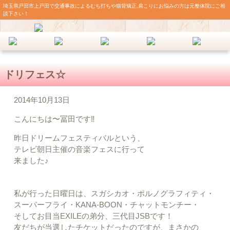
埼玉県戸田市上戸田で交通事故によるむち打ちや猫背矯正,肩こりにお悩みの方は元整体院にご相
談下さい！
ドリフェス☆
2014年10月13日
こんにちは〜冨田です‼︎
昨日ドリームフェスティバルという、
テレビ朝日主催の音楽フェスに行って
来ました♪
私が行った日曜日は、スガシカオ・ポルノグラフィティ・
スーパーフライ・KANA-BOON・チャットモンチー・
そしてお目当EXILEの弟分、三代目JSBです！
友だちが当選したチケットだったのですが、まさかの