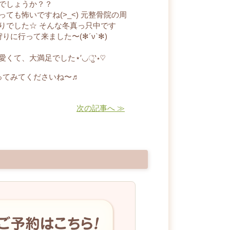
でしょうか？？
も怖いですね(>_<) 元整骨院の周
りでした☆ そんな冬真っ只中です
りに行って来ました〜(✻´ν`✻)
て、大満足でした⋆′◡ु͐‵⋆♡
ってみてくださいね〜♬
次の記事へ ≫