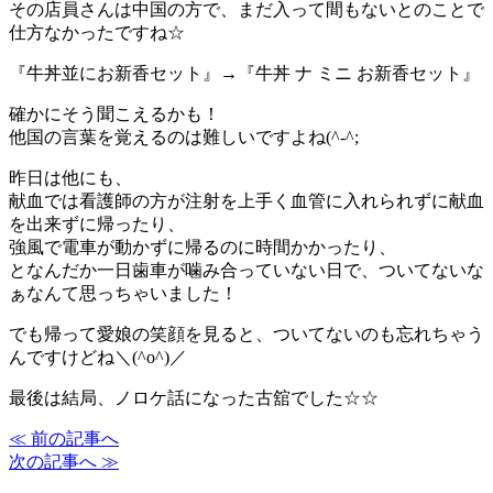
その店員さんは中国の方で、まだ入って間もないとのことで
仕方なかったですね☆
『牛丼並にお新香セット』→『牛丼 ナ ミニ お新香セット』
確かにそう聞こえるかも！
他国の言葉を覚えるのは難しいですよね(^-^;
昨日は他にも、
献血では看護師の方が注射を上手く血管に入れられずに献血
を出来ずに帰ったり、
強風で電車が動かずに帰るのに時間かかったり、
となんだか一日歯車が噛み合っていない日で、ついてないな
ぁなんて思っちゃいました！
でも帰って愛娘の笑顔を見ると、ついてないのも忘れちゃう
んですけどね＼(^o^)／
最後は結局、ノロケ話になった古舘でした☆☆
≪ 前の記事へ
次の記事へ ≫