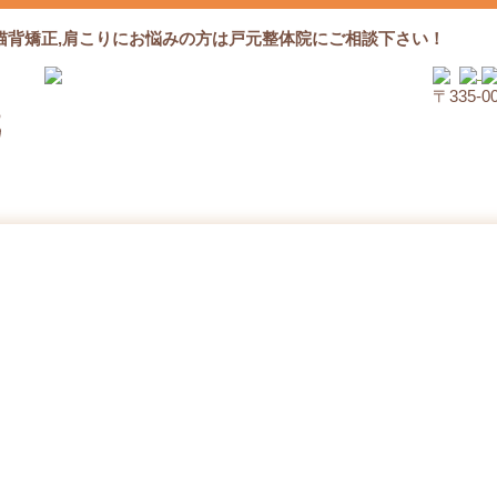
猫背矯正,肩こりにお悩みの方は戸元整体院にご相談下さい！
〒335‐
コロナと不眠症