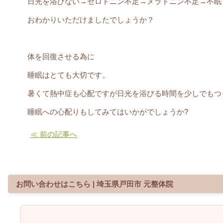
日光を浴びない
→
セロトニン不足
→
メラトニン不足
→
不眠
おわかりいただけましたでしょうか？
体を回復させる為に
睡眠はとても大切です。
暑くて熱中症も心配ですが日光を浴びる時間を少しでもつ
睡眠への心配りもしてみてはいかがでしょうか?
≪ 前の記事へ
お問い合わせはこちら | 埼玉県戸田市 元整体院