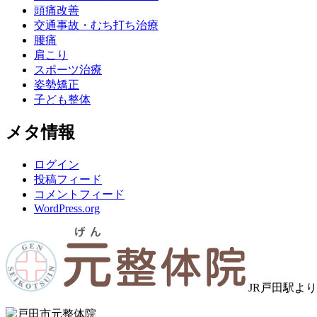
頭痛改善
交通事故・むち打ち治療
腰痛
肩こり
スポーツ治療
姿勢矯正
子ども整体
メタ情報
ログイン
投稿フィード
コメントフィード
WordPress.org
JR戸田駅よ