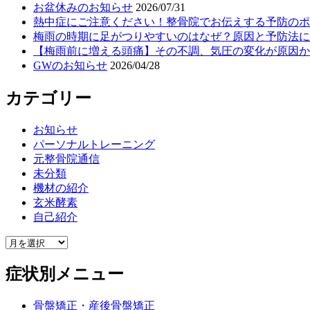
お盆休みのお知らせ
2026/07/31
熱中症にご注意ください！整骨院でお伝えする予防のポ
梅雨の時期に足がつりやすいのはなぜ？原因と予防法に
【梅雨前に増える頭痛】その不調、気圧の変化が原因か
GWのお知らせ
2026/04/28
カテゴリー
お知らせ
パーソナルトレーニング
元整骨院通信
未分類
機材の紹介
玄米酵素
自己紹介
症状別メニュー
骨盤矯正・産後骨盤矯正