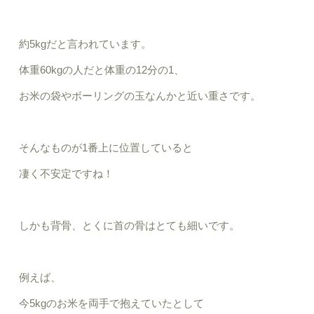
約
5kg
だと言われています。
体重
60kg
の人だと体重の
12
分の
1
、
お米の袋やボーリングの玉なんかと近い重さです。
そんなものが
1
番上に位置していると
凄く不安定ですね！
しかも背骨、とくに首の骨はとても細いです。
例えば、
今
5kg
のお米を両手で抱えていたとして