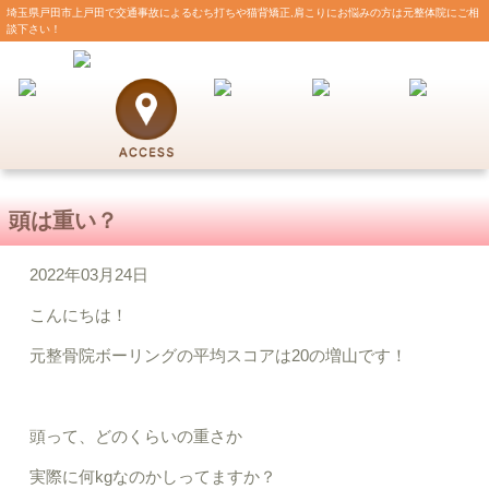
埼玉県戸田市上戸田で交通事故によるむち打ちや猫背矯正,肩こりにお悩みの方は元整体院にご相
談下さい！
頭は重い？
2022年03月24日
こんにちは！
元整骨院ボーリングの平均スコアは20の増山です！
頭って、どのくらいの重さか
実際に何
kg
なのかしってますか？