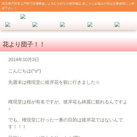
埼玉県戸田市上戸田で交通事故によるむち打ちや猫背矯正,肩こりにお悩みの方は元整体院にご相
談下さい！
花より団子！！
2014年10月3日
こんにちは(^o^)
先週末は権現堂に彼岸花を観に行きました☆
権現堂は桜が有名ですが、彼岸花も綺麗に観れるんですよ
♪
でも、権現堂に行った一番の目的は彼岸花ではないんで
す！！！