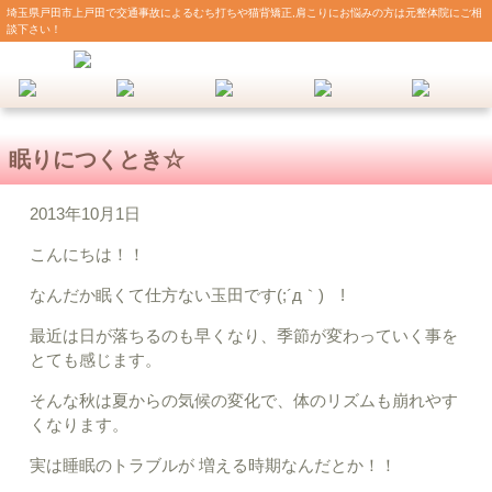
埼玉県戸田市上戸田で交通事故によるむち打ちや猫背矯正,肩こりにお悩みの方は元整体院にご相
談下さい！
眠りにつくとき☆
2013年10月1日
こんにちは！！
なんだか眠くて仕方ない玉田です(;´д｀)ゞ!
最近は日が落ちるのも早くなり、季節が変わっていく事を
とても感じます。
そんな秋は夏からの気候の変化で、体のリズムも崩れやす
くなります。
実は睡眠のトラブルが 増える時期なんだとか！！