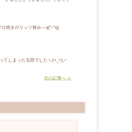
きのリッツ挟み～q(^-^q)
てしまった玉田でした＼(>_<)／
次の記事へ ≫