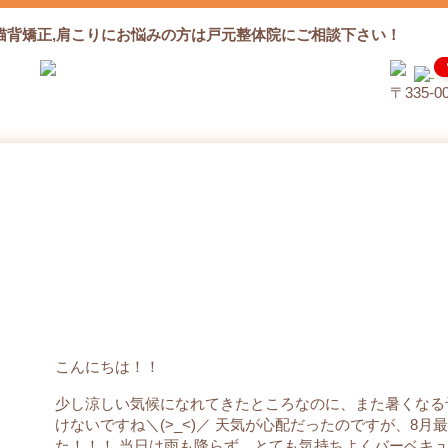
猫背矯正,肩こりにお悩みの方は戸元整体院にご相談下さい！
〒335‐
バーベキュー
こんにちは！！
少し涼しい気候になれてきたところなのに、また暑くなる
けないですね＼(>_<)／ 天気が心配だったのですが、8
た！！！ 当日は雨も降らず、とても気持ちよくバーベキュ