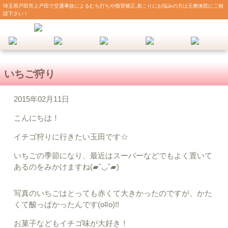
埼玉県戸田市上戸田で交通事故によるむち打ちや猫背矯正,肩こりにお悩みの方は元整体院にご相
談下さい！
いちご狩り
2015年02月11日
こんにちは！
イチゴ狩りに行きたい玉田です☆
いちごの季節になり、最近はスーパーなどでもよく置いて
あるのをみかけますね(▰˘◡˘▰)
写真のいちごはとっても赤くて大きかったのですが、かた
くて酸っぱかったんです(oﾛo)!!
お菓子などもイチゴ味が大好き！